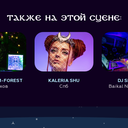
Также на этой сцене:
-FOREST
KALERIA SHU
DJ 
хов
Спб
Baikal 