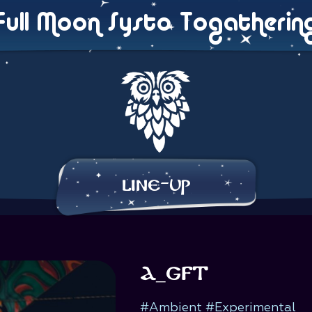
Full Moon Systo Togatherin
Line-Up
a_gft
#Ambient #Experimental